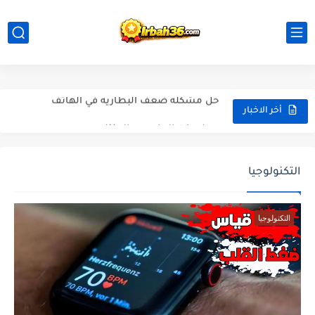
سياره البوغاتي
حل مشكله ضعف البطاريه في الهاتف
معلومات الحاسوب المنزلي
أخر الاخبار
شواحن الهاتف ومتى يمكن استعمال كل واحد
هواتف الايفون
التكنولوجيا
تحميل لعبه جي تي اي سان اندرياس
التكنولوجيا
تحميل لعبة سبايدر مان 2025
هواتف الهواوي 2025
شراء ساعات الاندرويد
هواتف الريدمي ومميزاتها