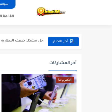
سياسية ال
القائمة ا
سياره البوغاتي
حل مشكله ضعف البطاريه ف
معلومات الحاسوب المنزلي
أخر الاخبار
شواحن الهاتف ومتى يمكن 
هواتف الايفون
آخر المشاركات
تحميل لعبه جي تي اي سان 
التكنولوجيا
تحميل لعبة سبايدر مان 2025
هواتف الهواوي 2025
شراء ساعات الاندرويد
هواتف الريدمي ومميزاتها