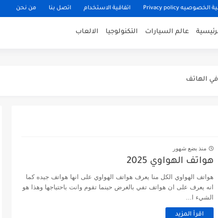
خصوصيه Privacy policy
اتفاقية الاستخدام
اتصل بنا
من نحن
لرئيسية
عالم السيارات
التكنولوجيا
الالعاب
ي الهاتف
استعمال كل واحد
اندرياس
منذ بضع شهور
هواتف الهواوي 2025
هواتف الهواوي الكل منا يعرف هواتف الهواوي على انها هواتف جيده كما
انه يعرف على ان هواتف تفي بالغرض حينما تقوم وانت باحتياجها وهذا هو
الشيء ا...
اقرأ المزيد