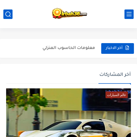
سياره البوغاتي
حل مشكله ضعف البطاريه في الهاتف
معلومات الحاسوب المنزلي
أخر الاخبار
شواحن الهاتف ومتى يمكن استعمال كل واحد
هواتف الايفون
آخر المشاركات
تحميل لعبه جي تي اي سان اندرياس
عالم السيارات
تحميل لعبة سبايدر مان 2025
هواتف الهواوي 2025
شراء ساعات الاندرويد
هواتف الريدمي ومميزاتها