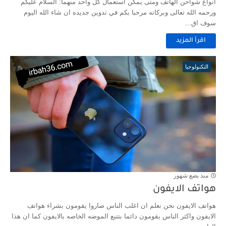
انواع شواحن الهاتف ومتى يمكن استعمال كل واحد منهما: السلام عليكم
ورحمه الله تعالى وبركاته مرحبا بكم في تدوين جديده ان شاء الله اليوم
سوف اق...
اقرأ المزيد
التكنولوجيا
منذ بضع شهور
هواتف الايفون
هواتف الايفون نحن نعلم ان اغلب الناس صاروا يقومون بشراء هواتف
الايفون واكثر الناس يقومون دائما بتتبع الموضه الخاصه بالايفون كما ان هذا